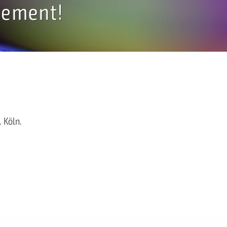
gement!
 Köln.